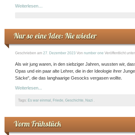
Weiterlesen…
Nur so eine Idee: Nie wieder
Geschrieben am
27. Dezember 2023
Von
number one
Veröffentlicht unte
Als wir jung waren, in den siebziger Jahren, wussten wir, da
Opas und ein paar alte Lehrer, die in der Ideologie ihrer Jun
Säcke“, die das langhaarige Gesocks vergasen wollte.
Weiterlesen...
Tags:
Es war einmal
,
Friede
,
Geschichte
,
Nazi
.
Vorm Frühstück