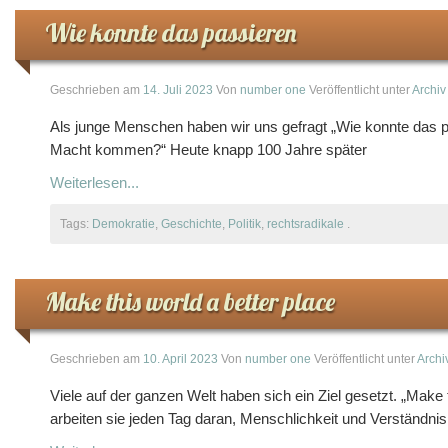
Wie konnte das passieren
Geschrieben am
14. Juli 2023
Von
number one
Veröffentlicht unter
Archiv
Als junge Menschen haben wir uns gefragt „Wie konnte das pa
Macht kommen?“ Heute knapp 100 Jahre später
Weiterlesen...
Tags:
Demokratie
,
Geschichte
,
Politik
,
rechtsradikale
.
Make this world a better place
Geschrieben am
10. April 2023
Von
number one
Veröffentlicht unter
Archi
Viele auf der ganzen Welt haben sich ein Ziel gesetzt. „Make th
arbeiten sie jeden Tag daran, Menschlichkeit und Verständnis