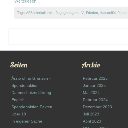
Weiterlesen...
Tags:
AFS interkulturelle Begegnungen e.V.
,
Frieden
,
Humanität
,
Peace
Seiten
Archiv
Ärzte ohne Grenzen –
Februar 2025
Spendenaktion
Januar 2025
Datenschutzerklärung
Mai 2024
English
Februar 2024
Spendenaktion Fakten
Dezember 2023
Über 18
Juli 2023
In eigener Sache
April 2023