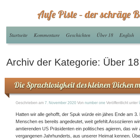
Aufe Piste – der schräge B
Startseite
Kommentare
Geschichten
Über 18
English
Archiv der Kategorie:
Über 18
Die Sprachlosigkeit des kleinen Dicken mi
Geschrieben am
7. November 2020
Von
number one
Veröffentlicht unter
Hatten wir alle gehofft, der Spuk würde ein jähes Ende am 3
Menschen es bereits angedeutet, weit gefehlt.Assoziieren wi
amtierenden US Präsidenten ein politisches agieren, das wir
vergangenen Jahrhunderts, aus unserer Heimat kennen. Übe