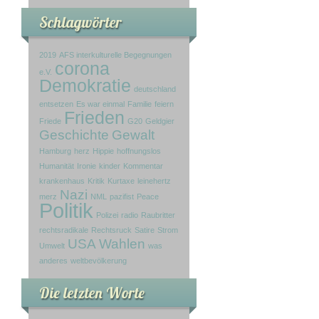
Schlagwörter
2019
AFS interkulturelle Begegnungen
corona
e.V.
Demokratie
deutschland
entsetzen
Es war einmal
Familie
feiern
Frieden
Friede
G20
Geldgier
Geschichte
Gewalt
Hamburg
herz
Hippie
hoffnungslos
Humanität
Ironie
kinder
Kommentar
krankenhaus
Kritik
Kurtaxe
leinehertz
Nazi
merz
NML
pazifist
Peace
Politik
Polizei
radio
Raubritter
rechtsradikale
Rechtsruck
Satire
Strom
USA
Wahlen
Umwelt
was
anderes
weltbevölkerung
Die letzten Worte