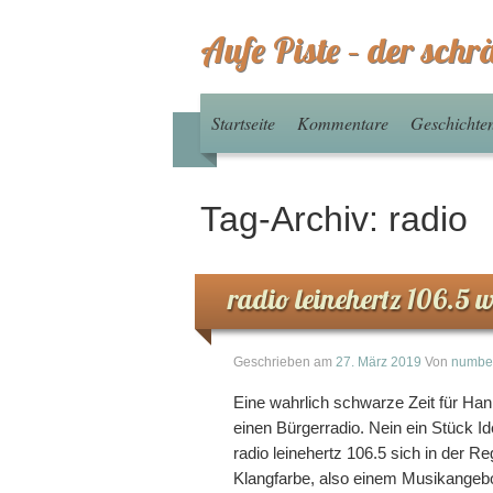
Aufe Piste – der schr
Startseite
Kommentare
Geschichte
Tag-Archiv:
radio
radio leinehertz 106.5 
Geschrieben am
27. März 2019
Von
numbe
Eine wahrlich schwarze Zeit für Hanno
einen Bürgerradio. Nein ein Stück Id
radio leinehertz 106.5 sich in der
Klangfarbe, also einem Musikangebo