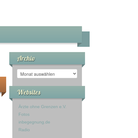
Archiv
Archiv
Websites
Ärzte ohne Grenzen e.V.
Fotos
inbegegnung.de
Radio