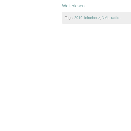
Weiterlesen…
Tags:
2019
,
leinehertz
,
NML
,
radio
.