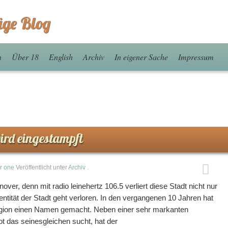
äge Blog
n
Über 18
English
Archiv
In eigener Sache
Impressum
wird eingestampft
r one
Veröffentlicht unter
Archiv
.
ver, denn mit radio leinehertz 106.5 verliert diese Stadt nicht nur
entität der Stadt geht verloren. In den vergangenen 10 Jahren hat
 Region einen Namen gemacht. Neben einer sehr markanten
t das seinesgleichen sucht, hat der